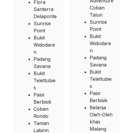
Adventure
Flora
Coban
Santerra
Talun
Delaponte
Sunrise
Sunrise
Point
Point
Bukit
Bukit
Widodare
Widodare
n
n
Padang
Padang
Savana
Savana
Bukit
Bukit
Telettubie
Telettubie
s
s
Pasir
Pasir
Berbisik
Berbisik
Belanja
Coban
Oleh-Oleh
Rondo
khas
Taman
Malang
Labirin