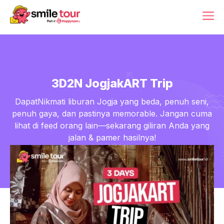
Skip
ME
to
content
3D2N JogjakART Trip
DapatNikmati liburan Jogja yang beda, penuh seni,
penuh gaya, dan pastinya memorable. Jangan cuma
lihat di feed orang lain—sekarang giliran Anda yang
jalan & pamer hasilnya!