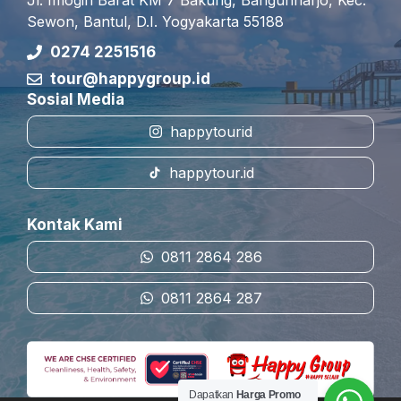
Jl. Imogiri Barat KM 7 Bakung, Bangunharjo, Kec.
Sewon, Bantul, D.I. Yogyakarta 55188
0274 2251516
tour@happygroup.id
Sosial Media
happytourid
happytour.id
Kontak Kami
0811 2864 286
0811 2864 287
Dapatkan
Harga Promo