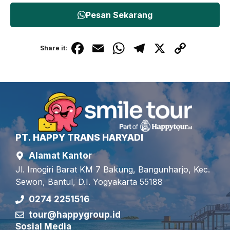
Pesan Sekarang
F
E
W
T
X
C
Share it:
a
m
h
el
o
c
ail
at
e
p
e
s
gr
y
b
A
a
Li
o
p
m
n
PT. HAPPY TRANS HARYADI
o
p
k
Alamat Kantor
k
Jl. Imogiri Barat KM 7 Bakung, Bangunharjo, Kec.
Sewon, Bantul, D.I. Yogyakarta 55188
0274 2251516
tour@happygroup.id
Sosial Media