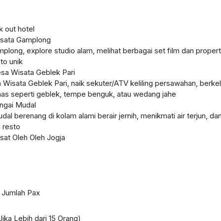
 out hotel
isata Gamplong
plong, explore studio alam, melihat berbagai set film dan propert
to unik
sa Wisata Geblek Pari
Wisata Geblek Pari, naik sekuter/ATV keliling persawahan, berkel
has seperti geblek, tempe benguk, atau wedang jahe
ungai Mudal
dal berenang di kolam alami berair jernih, menikmati air terjun, da
 resto
sat Oleh Oleh Jogja
i Jumlah Pax
Jika Lebih dari 15 Orang)