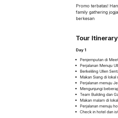
Promo terbatas! Hany
family gathering jog
berkesan
Tour Itinerary
Day 1
Penjemputan di Meet
Perjalanan Menuju U
Berkeliling Ullen Se
Makan Siang di lokal 
Perjalanan menuju J
Mengunjungi beberapa
Team Building dan G
Makan malam di lokal
Perjalanan menuju ho
Check in hotel dan ist