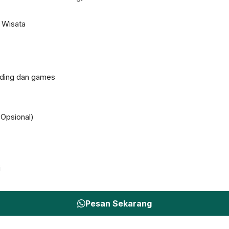
 Wisata
lding dan games
(Opsional)
i
Pesan Sekarang