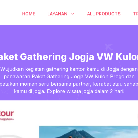
HOME
LAYANAN
ALL PRODUCTS
T
aket Gathering Jogja VW Kulo
Wujudkan kegiatan gathering kantor kamu di Jogja dengan
penawaran Paket Gathering Jogja VW Kulon Progo dan
ipatakan momen seru bersama partner, kerabat atau sahab
kamu di jogja. Explore wisata jogja dalam 2 hari!