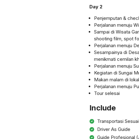
Day 2
Penjemputan & check
Perjalanan menuju W
Sampai di Wisata Gam
shooting film, spot fo
Perjalanan menuju De
Sesampainya di Desa 
menikmati cemilan k
Perjalanan menuju S
Kegiatan di Sungai Mu
Makan malam di lokal
Perjalanan menuju Pu
Tour selesai
Include
Transportasi Sesua
Driver As Guide
Guide Profesional (